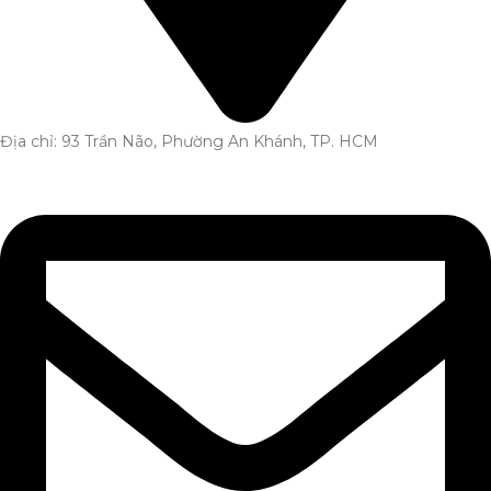
Địa chỉ: 93 Trần Não, Phường An Khánh, TP. HCM