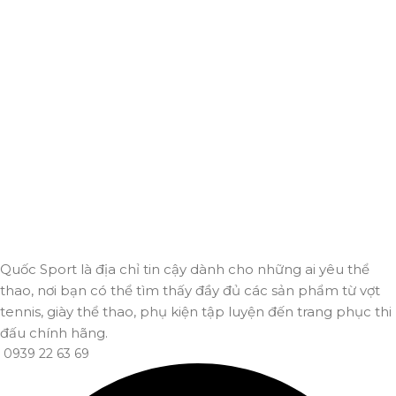
Giao hàng miễn phí
Miễn phí giao hàng cho hoá đơn trên 2.000.000đ
Hỗ trợ 24/7
Luôn sẵn sàng giải đáp và đồng hành cùng bạn mọi lúc,
mọi nơi.
Thanh toán trực tuyến
An toàn, nhanh chóng và bảo mật tuyệt đối.
Giao hàng nhanh
Đảm bảo đơn hàng đến tay bạn trong thời gian sớm nhất.
Quốc Sport là địa chỉ tin cậy dành cho những ai yêu thể
thao, nơi bạn có thể tìm thấy đầy đủ các sản phẩm từ vợt
tennis, giày thể thao, phụ kiện tập luyện đến trang phục thi
đấu chính hãng.
0939 22 63 69