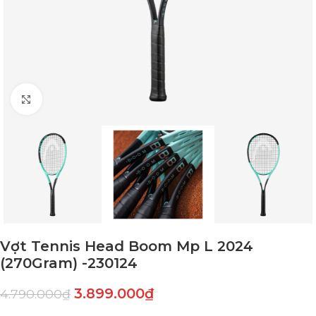
Click to enlarge
Vợt Tennis Head Boom Mp L 2024
(270Gram) -230124
3.899.000
₫
4.790.000
₫