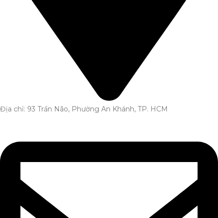
Địa chỉ: 93 Trần Não, Phường An Khánh, TP. HCM