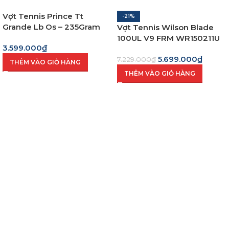
Vợt Tennis Prince Tt
-21%
Grande Lb Os – 235Gram
Vợt Tennis Wilson Blade
100UL V9 FRM WR150211U
3.599.000
₫
5.699.000
₫
7.229.000
₫
THÊM VÀO GIỎ HÀNG
THÊM VÀO GIỎ HÀNG