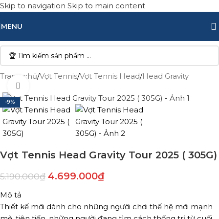
Skip to navigation
Skip to main content
MENU
Trang chủ
/
Vợt Tennis
/
Vợt Tennis Head
/
Head Gravity
Click to enlarge
-9%
Vợt Tennis Head Gravity Tour 2025 ( 305G)
4.699.000
₫
5.190.000
₫
Mô tả
Thiết kế mới dành cho những người chơi thế hệ mới mạnh
mẽ, tiên tiến, những người đang tìm cách thống trị từ cuối