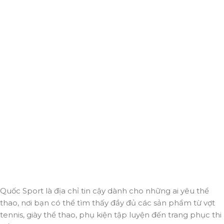
Giao hàng miễn phí
Miễn phí giao hàng cho hoá đơn trên 2.000.000đ
Hỗ trợ 24/7
Luôn sẵn sàng giải đáp và đồng hành cùng bạn mọi
lúc, mọi nơi.
Thanh toán trực tuyến
An toàn, nhanh chóng và bảo mật tuyệt đối.
Giao hàng nhanh
Đảm bảo đơn hàng đến tay bạn trong thời gian sớm
nhất.
Quốc Sport là địa chỉ tin cậy dành cho những ai yêu thể
thao, nơi bạn có thể tìm thấy đầy đủ các sản phẩm từ vợt
tennis, giày thể thao, phụ kiện tập luyện đến trang phục thi