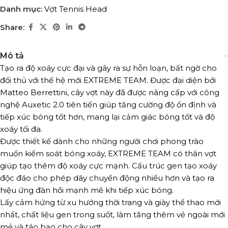
Danh mục:
Vợt Tennis Head
Share:
Mô tả
Tạo ra độ xoáy cực đại và gây ra sự hỗn loạn, bất ngờ cho
đối thủ với thế hệ mới EXTREME TEAM. Được đại diện bởi
Matteo Berrettini, cây vợt này đã được nâng cấp với công
nghệ Auxetic 2.0 tiên tiến giúp tăng cường độ ổn định và
tiếp xúc bóng tốt hơn, mang lại cảm giác bóng tốt và độ
xoáy tối đa.
Được thiết kế dành cho những người chơi phong trào
muốn kiểm soát bóng xoáy, EXTREME TEAM có thân vợt
giúp tạo thêm độ xoáy cực mạnh. Cấu trúc gen tạo xoáy
độc đáo cho phép dây chuyển động nhiều hơn và tạo ra
hiệu ứng đàn hồi mạnh mẽ khi tiếp xúc bóng.
Lấy cảm hứng từ xu hướng thời trang và giày thể thao mới
nhất, chất liệu gen trong suốt, làm tăng thêm vẻ ngoài mới
mẻ và táo bạo cho cây vợt.