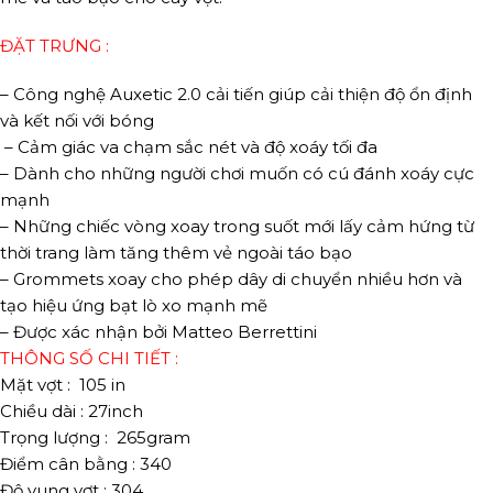
ĐẶT TRƯNG :
– Công nghệ Auxetic 2.0 cải tiến giúp cải thiện độ ổn định
và kết nối với bóng
– Cảm giác va chạm sắc nét và độ xoáy tối đa
– Dành cho những người chơi muốn có cú đánh xoáy cực
mạnh
– Những chiếc vòng xoay trong suốt mới lấy cảm hứng từ
thời trang làm tăng thêm vẻ ngoài táo bạo
– Grommets xoay cho phép dây di chuyển nhiều hơn và
tạo hiệu ứng bạt lò xo mạnh mẽ
– Được xác nhận bởi Matteo Berrettini
THÔNG SỐ CHI TIẾT :
Mặt vợt : 105 in
Chiều dài : 27inch
Trọng lượng : 265gram
Điểm cân bằng : 340
Độ vung vợt : 304