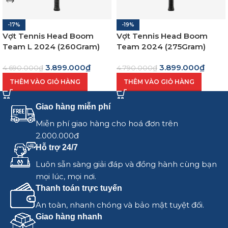
-17%
-19%
Vợt Tennis Head Boom
Vợt Tennis Head Boom
Team L 2024 (260Gram)
Team 2024 (275Gram)
-230144
-230134
3.899.000
₫
3.899.000
₫
4.690.000
₫
4.790.000
₫
THÊM VÀO GIỎ HÀNG
THÊM VÀO GIỎ HÀNG
Giao hàng miễn phí
Miễn phí giao hàng cho hoá đơn trên
2.000.000đ
Hỗ trợ 24/7
Luôn sẵn sàng giải đáp và đồng hành cùng bạn
mọi lúc, mọi nơi.
Thanh toán trực tuyến
An toàn, nhanh chóng và bảo mật tuyệt đối.
Giao hàng nhanh