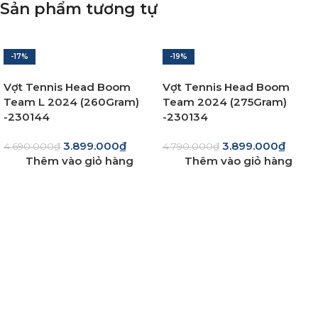
Sản phẩm tương tự
-17%
-19%
Vợt Tennis Head Boom
Vợt Tennis Head Boom
Team L 2024 (260Gram)
Team 2024 (275Gram)
-230144
-230134
3.899.000
₫
3.899.000
₫
4.690.000
₫
4.790.000
₫
Thêm vào giỏ hàng
Thêm vào giỏ hàng