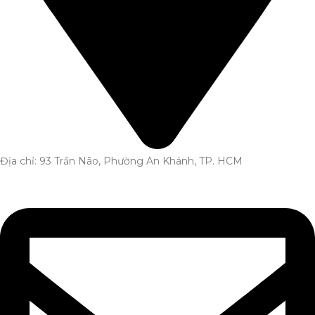
Địa chỉ: 93 Trần Não, Phường An Khánh, TP. HCM