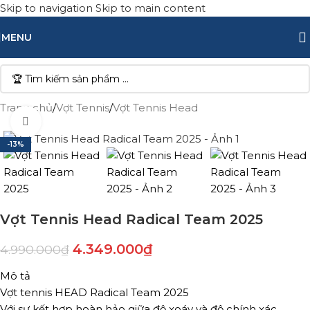
Skip to navigation
Skip to main content
MENU
Trang chủ
/
Vợt Tennis
/
Vợt Tennis Head
Click to enlarge
-13%
Vợt Tennis Head Radical Team 2025
4.349.000
₫
4.990.000
₫
Mô tả
Vợt tennis HEAD Radical Team 2025
Với sự kết hợp hoàn hảo giữa độ xoáy và độ chính xác,