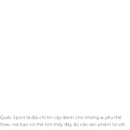
Giao hàng miễn phí
Miễn phí giao hàng cho hoá đơn trên 2.000.000đ
Hỗ trợ 24/7
Luôn sẵn sàng giải đáp và đồng hành cùng bạn mọi lúc,
mọi nơi.
Thanh toán trực tuyến
An toàn, nhanh chóng và bảo mật tuyệt đối.
Giao hàng nhanh
Đảm bảo đơn hàng đến tay bạn trong thời gian sớm nhất.
Quốc Sport là địa chỉ tin cậy dành cho những ai yêu thể
thao, nơi bạn có thể tìm thấy đầy đủ các sản phẩm từ vợt