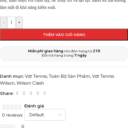
nhẹ, thân thiện với cánh tay, dễ xoay trở và tạo lực đánh tốt mà không
làm mất đi khả năng kiểm soát.
-
+
THÊM VÀO GIỎ HÀNG
Miễn phí giao hàng
cho đơn hàng từ
2TR
Đổi trả hàng trong
7 ngày
Danh mục:
Vợt Tennis
,
Toàn Bộ Sản Phẩm
,
Vợt Tennis
Wilson
,
Wilson Clash
Share:
Đánh giá
0 reviews
0