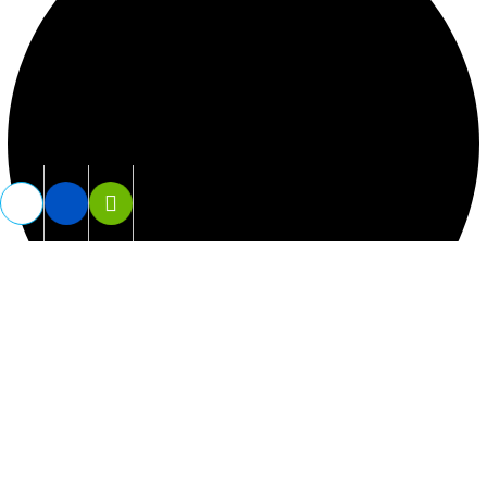
Vợt PickeBall