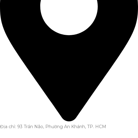
Địa chỉ: 93 Trần Não, Phường An Khánh, TP. HCM