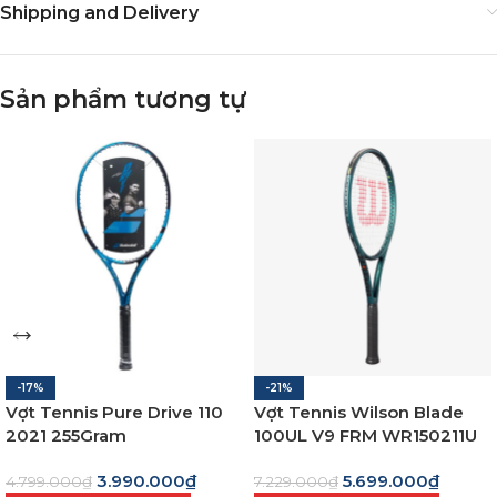
Shipping and Delivery
Sản phẩm tương tự
-17%
-21%
Vợt Tennis Pure Drive 110
Vợt Tennis Wilson Blade
2021 255Gram
100UL V9 FRM WR150211U
3.990.000
₫
5.699.000
₫
4.799.000
₫
7.229.000
₫