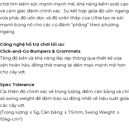
chơi tìm kiếm sức mạnh mạnh mẽ, khả năng kiểm soát cao
và cảm giác đánh chính xác. Sự kết hợp giữa độ uốn ngang
vừa phải, độ uốn dọc và độ xoắn thấp của Ultra tạo ra sức
mạnh bùng nổ cho các cú đánh “phẳng” theo phương
ngang.
Công nghệ hỗ trợ chơi tối ưu:
Click-and-Go Bumpers & Grommets
Tăng độ bền và khả năng lắp ráp thông qua thiết kế vừa
vặn hoàn hảo, đồng thời mang lại diện mạo mạnh mẽ hơn
cho cây vợt.
Spec Tolerance
Cải thiện độ chính xác về trọng lượng, điểm cân bằng và chỉ
số swing weight để đảm bảo sự đồng nhất về hiệu suất giữa
các cây vợt.
(Trọng lượng: ± 5g, Cân bằng: ± 7.5mm, Swing Weight: ±
10kg-cm²)