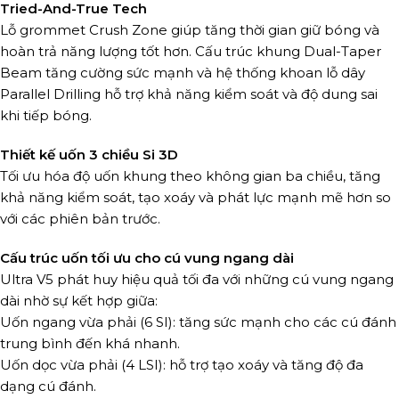
Tried-And-True Tech
Lỗ grommet Crush Zone giúp tăng thời gian giữ bóng và
hoàn trả năng lượng tốt hơn. Cấu trúc khung Dual-Taper
Beam tăng cường sức mạnh và hệ thống khoan lỗ dây
Parallel Drilling hỗ trợ khả năng kiểm soát và độ dung sai
khi tiếp bóng.
Thiết kế uốn 3 chiều Si 3D
Tối ưu hóa độ uốn khung theo không gian ba chiều, tăng
khả năng kiểm soát, tạo xoáy và phát lực mạnh mẽ hơn so
với các phiên bản trước.
Cấu trúc uốn tối ưu cho cú vung ngang dài
Ultra V5 phát huy hiệu quả tối đa với những cú vung ngang
dài nhờ sự kết hợp giữa:
Uốn ngang vừa phải (6 SI): tăng sức mạnh cho các cú đánh
trung bình đến khá nhanh.
Uốn dọc vừa phải (4 LSI): hỗ trợ tạo xoáy và tăng độ đa
dạng cú đánh.