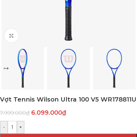
Click to enlarge
Vợt Tennis Wilson Ultra 100 V5 WR178811U
6.099.000
₫
7.999.000
₫
-
+