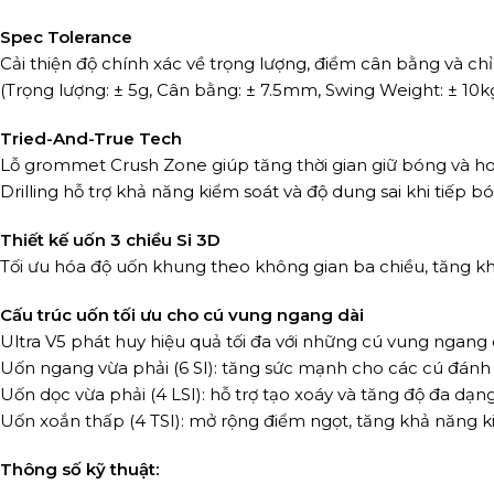
Spec Tolerance
Cải thiện độ chính xác về trọng lượng, điểm cân bằng và ch
(Trọng lượng: ± 5g, Cân bằng: ± 7.5mm, Swing Weight: ± 10
Tried-And-True Tech
Lỗ grommet Crush Zone giúp tăng thời gian giữ bóng và ho
Drilling hỗ trợ khả năng kiểm soát và độ dung sai khi tiếp b
Thiết kế uốn 3 chiều Si 3D
Tối ưu hóa độ uốn khung theo không gian ba chiều, tăng kh
Cấu trúc uốn tối ưu cho cú vung ngang dài
Ultra V5 phát huy hiệu quả tối đa với những cú vung ngang 
Uốn ngang vừa phải (6 SI): tăng sức mạnh cho các cú đánh
Uốn dọc vừa phải (4 LSI): hỗ trợ tạo xoáy và tăng độ đa dạn
Uốn xoắn thấp (4 TSI): mở rộng điểm ngọt, tăng khả năng k
Thông số kỹ thuật: