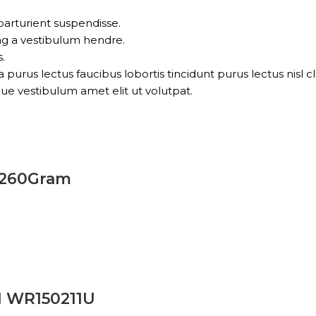
parturient suspendisse.
ng a vestibulum hendre.
.
 purus lectus faucibus lobortis tincidunt purus lectus nis
ue vestibulum amet elit ut volutpat.
– 260Gram
M WR150211U