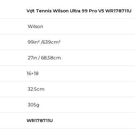
Vợt Tennis Wilson Ultra 99 Pro V5 WR178711U
Wilson
99in² /639cm²
27in / 68,58cm
16×18
32.5cm
305g
WR178711U