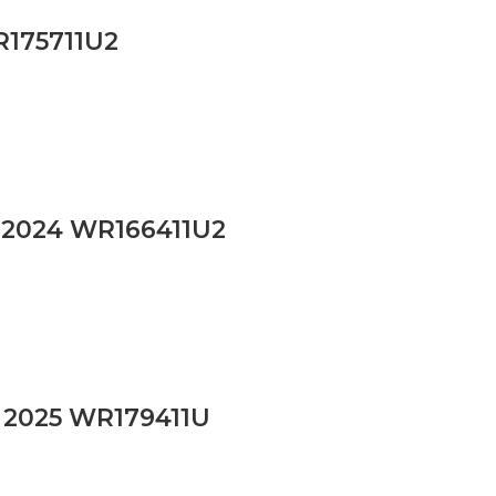
R175711U2
n 2024 WR166411U2
p 2025 WR179411U