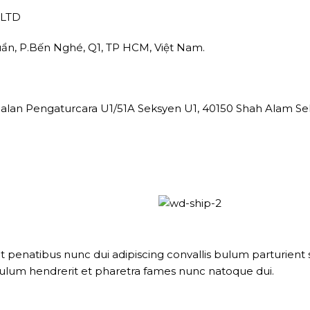
,LTD
Duẩn, P.Bến Nghé, Q1, TP HCM, Việt Nam.
, Jalan Pengaturcara U1/51A Seksyen U1, 40150 Shah Alam Se
natibus nunc dui adipiscing convallis bulum parturient su
bulum hendrerit et pharetra fames nunc natoque dui.