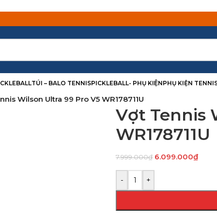
PICKLEBALL
TÚI – BALO TENNIS
PICKLEBALL- PHỤ KIỆN
PHỤ KIỆN TENNI
nnis Wilson Ultra 99 Pro V5 WR178711U
Vợt Tennis 
WR178711U
6.099.000
₫
7.999.000
₫
-
+