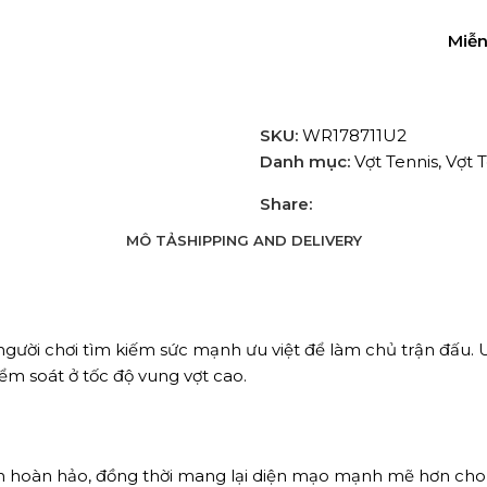
Miễn
SKU:
WR178711U2
Danh mục:
Vợt Tennis
,
Vợt 
Share:
MÔ TẢ
SHIPPING AND DELIVERY
gười chơi tìm kiếm sức mạnh ưu việt để làm chủ trận đấu. U
ểm soát ở tốc độ vung vợt cao.
ặn hoàn hảo, đồng thời mang lại diện mạo mạnh mẽ hơn cho 