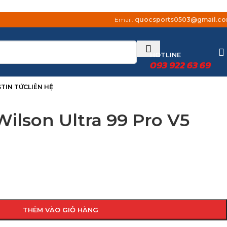
Email:
quocsports0503@gmail.c
HOTLINE
093 922 63 69
S
TIN TỨC
LIÊN HỆ
Wilson Ultra 99 Pro V5
THÊM VÀO GIỎ HÀNG