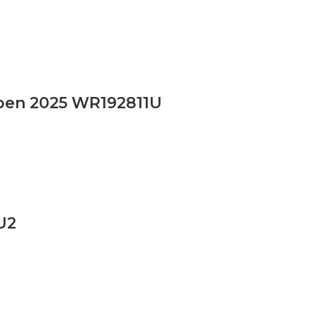
Open 2025 WR192811U
U2