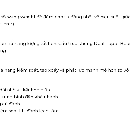
ỉ số swing weight để đảm bảo sự đồng nhất về hiệu suất giữa
kg-cm²)
àn trả năng lượng tốt hơn. Cấu trúc khung Dual-Taper Bea
óng.
ả năng kiểm soát, tạo xoáy và phát lực mạnh mẽ hơn so với
dài nhờ sự kết hợp giữa:
 trung bình đến khá nhanh.
g cú đánh.
iểm soát khi đánh lệch tâm.