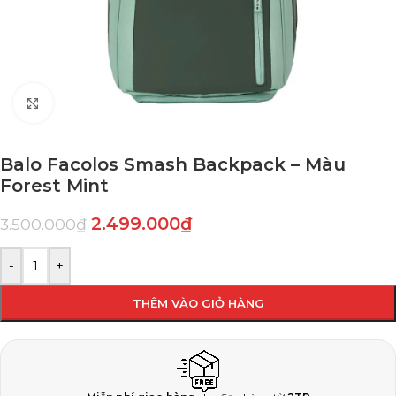
Click to enlarge
Balo Facolos Smash Backpack – Màu
Forest Mint
2.499.000
₫
3.500.000
₫
-
+
THÊM VÀO GIỎ HÀNG