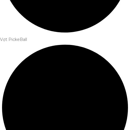
Vợt PickeBall