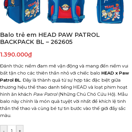
Balo trẻ em HEAD PAW PATROL
BACKPACK BL – 262605
1.390.000
₫
Đánh thức niềm đam mê vận động và mang đến niềm vui
bất tận cho các thiên thần nhỏ với chiếc balo
HEAD x Paw
Patrol BL
. Đây là thành quả từ sự hợp tác đặc biệt giữa
thương hiệu thể thao danh tiếng HEAD và loạt phim hoạt
hình ăn khách
Paw Patrol
(Những Chú Chó Cứu Hộ). Mẫu
balo này chính là món quà tuyệt vời nhất để khích lệ tinh
thần thể thao và cùng bé tự tin bước vào thế giới đầy sắc
màu.
-
+