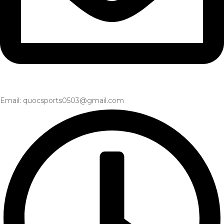
Email: quocsports0503@gmail.com