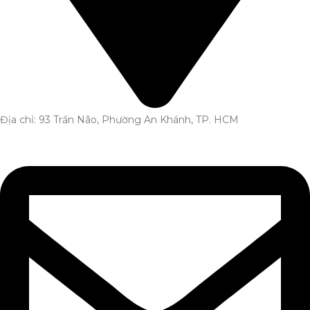
Địa chỉ: 93 Trần Não, Phường An Khánh, TP. HCM