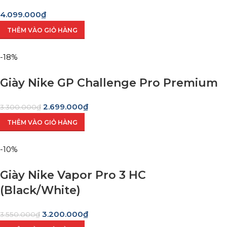
4.099.000
₫
THÊM VÀO GIỎ HÀNG
-18%
Giày Nike GP Challenge Pro Premium
2.699.000
₫
3.300.000
₫
THÊM VÀO GIỎ HÀNG
-10%
Giày Nike Vapor Pro 3 HC
(Black/White)
3.200.000
₫
3.550.000
₫