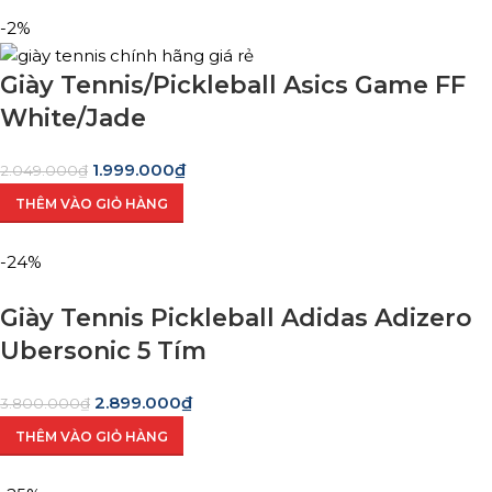
-2%
Giày Tennis/Pickleball Asics Game FF
White/Jade
1.999.000
₫
2.049.000
₫
THÊM VÀO GIỎ HÀNG
-24%
Giày Tennis Pickleball Adidas Adizero
Ubersonic 5 Tím
2.899.000
₫
3.800.000
₫
THÊM VÀO GIỎ HÀNG