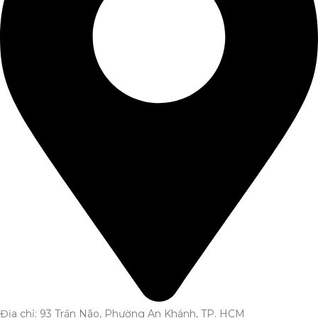
Địa chỉ: 93 Trần Não, Phường An Khánh, TP. HCM