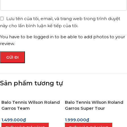
Lưu tên của tôi, email, và trang web trong trình duyệt
này cho lần bình luận kế tiếp của tôi.
You have to be logged in to be able to add photos to your
review.
Sản phẩm tương tự
Balo Tennis Wilson Roland
Balo Tennis Wilson Roland
Garros Team
Garros Super Tour
Cream/Clay
1.499.000
₫
1.999.000
₫
(Wr8030901001)