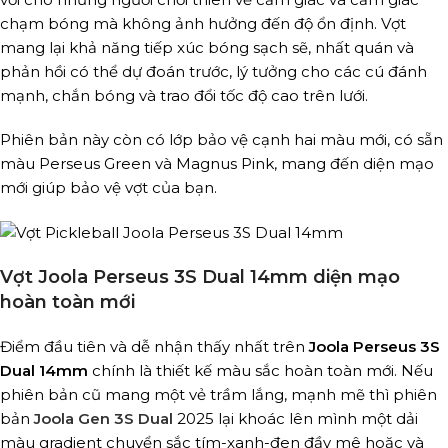
chạm bóng mà không ảnh hưởng đến độ ổn định. Vợt
mang lại khả năng tiếp xúc bóng sạch sẽ, nhất quán và
phản hồi có thể dự đoán trước, lý tưởng cho các cú đánh
mạnh, chắn bóng và trao đổi tốc độ cao trên lưới.
Phiên bản này còn có lớp bảo vệ cạnh hai màu mới, có sẵn
màu Perseus Green và Magnus Pink, mang đến diện mạo
mới giúp bảo vệ vợt của bạn.
Vợt Joola Perseus 3S Dual 14mm diện mạo
hoàn toàn mới
Điểm đầu tiên và dễ nhận thấy nhất trên
Joola Perseus 3S
Dual 14mm
chính là thiết kế màu sắc hoàn toàn mới. Nếu
phiên bản cũ mang một vẻ trầm lắng, mạnh mẽ thì phiên
bản
Joola Gen 3S Dual
2025 lại khoác lên mình một dải
màu gradient chuyển sắc tím-xanh-đen đầy mê hoặc và