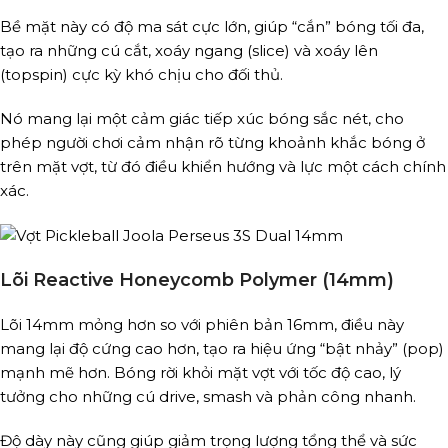
Bề mặt này có độ ma sát cực lớn, giúp “cắn” bóng tối đa,
tạo ra những cú cắt, xoáy ngang (slice) và xoáy lên
(topspin) cực kỳ khó chịu cho đối thủ.
Nó mang lại một cảm giác tiếp xúc bóng sắc nét, cho
phép người chơi cảm nhận rõ từng khoảnh khắc bóng ở
trên mặt vợt, từ đó điều khiển hướng và lực một cách chính
xác.
Lõi Reactive Honeycomb Polymer (14mm)
Lõi 14mm mỏng hơn so với phiên bản 16mm, điều này
mang lại độ cứng cao hơn, tạo ra hiệu ứng “bật nhảy” (pop)
mạnh mẽ hơn. Bóng rời khỏi mặt vợt với tốc độ cao, lý
tưởng cho những cú drive, smash và phản công nhanh.
Độ dày này cũng giúp giảm trọng lượng tổng thể và sức