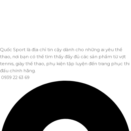
Thanh toán trực tuyến
An toàn, nhanh chóng và bảo mật tuyệt đối.
Giao hàng nhanh
Đảm bảo đơn hàng đến tay bạn trong thời gian sớm nhất.
Quốc Sport là địa chỉ tin cậy dành cho những ai yêu thể
thao, nơi bạn có thể tìm thấy đầy đủ các sản phẩm từ vợt
tennis, giày thể thao, phụ kiện tập luyện đến trang phục thi
đấu chính hãng.
0939 22 63 69