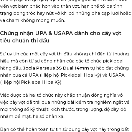
viền vợt bám chắc hơn vào thân vợt, hạn chế tối đa tình
trạng bong tróc hay nứt vỡ khi có những pha cạp lưới hoặc
va chạm không mong muốn.
Chứng nhận UPA & USAPA dành cho cây vợt
tiêu chuẩn thi đấu
Sự uy tín của một cây vợt thi đấu không chỉ đến từ thương
hiệu mà còn từ sự công nhận của các tổ chức pickleball
hàng đầu.
Joola Perseus 3S Dual 14mm
tự hào đạt chứng
nhận của cả UPA (Hiệp hội Pickleball Hoa Kỳ) và USAPA
(Hiệp hội Pickleball Hoa Kỳ).
Việc được cả hai tổ chức này chấp thuận đồng nghĩa với
việc cây vợt đã trải qua những bài kiểm tra nghiêm ngặt về
mọi thông số kỹ thuật: kích thước, trọng lượng, độ dày, độ
nhám bề mặt, hệ số phản xạ…
Bạn có thể hoàn toàn tự tin sử dụng cây vợt này trong bất