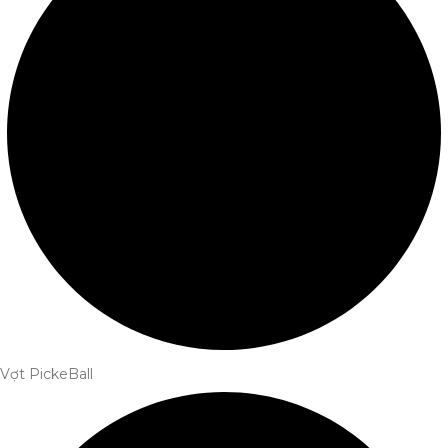
Vợt PickeBall