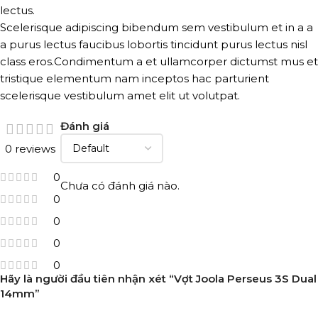
lectus.
Scelerisque adipiscing bibendum sem vestibulum et in a a
a purus lectus faucibus lobortis tincidunt purus lectus nisl
class eros.Condimentum a et ullamcorper dictumst mus et
tristique elementum nam inceptos hac parturient
scelerisque vestibulum amet elit ut volutpat.
Đánh giá
0 reviews
0
Chưa có đánh giá nào.
0
0
0
0
Hãy là người đầu tiên nhận xét “Vợt Joola Perseus 3S Dual
14mm”