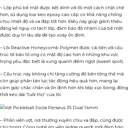
– Lớp phủ bề mặt được kết dính với lõi một cách chặt chẽ
hơn, sử dụng loại keo epoxy cao cấp có khả năng chống
chịu nhiệt độ và va đập tốt hơn. Điều này giúp giảm thiểu
đáng kể nguy cơ tách lớp, đảm bảo độ nhám của bề mặt
được duy trì lâu dài để tạo xoáy ổn định.
– Lõi Reactive Honeycomb Polymer được cải tiến với cấu
trúc tế bào tổ ong có mật độ cao hơn ở những khu vực
trọng yếu, đặc biệt là xung quanh điểm ngọt (sweet spot).
– Cấu trúc này không chỉ tăng cường độ bền tổng thể mà
còn giúp phân tán lực tác động hiệu quả hơn, mang lại
cảm giác chắc chắn và ổn định hơn khi tiếp xúc bóng, đồng
thời kéo dài “tuổi thọ” của lõi.
– Phần viền vợt, nơi thường xuyên chịu va đập, cũng được
chú trọng. Công nghệ ép viền (edge guard) mới đảm bảo