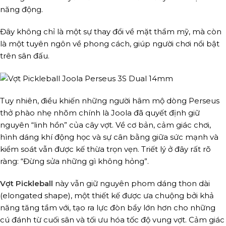
năng động.
Đây không chỉ là một sự thay đổi về mặt thẩm mỹ, mà còn
là một tuyên ngôn về phong cách, giúp người chơi nổi bật
trên sân đấu.
Tuy nhiên, điều khiến những người hâm mộ dòng Perseus
thở phào nhẹ nhõm chính là Joola đã quyết định giữ
nguyên “linh hồn” của cây vợt. Về cơ bản, cảm giác chơi,
hình dáng khí động học và sự cân bằng giữa sức mạnh và
kiểm soát vẫn được kế thừa trọn vẹn. Triết lý ở đây rất rõ
ràng: “Đừng sửa những gì không hỏng”.
Vợt Pickleball
này vẫn giữ nguyên phom dáng thon dài
(elongated shape), một thiết kế được ưa chuộng bởi khả
năng tăng tầm với, tạo ra lực đòn bẩy lớn hơn cho những
cú đánh từ cuối sân và tối ưu hóa tốc độ vung vợt. Cảm giác