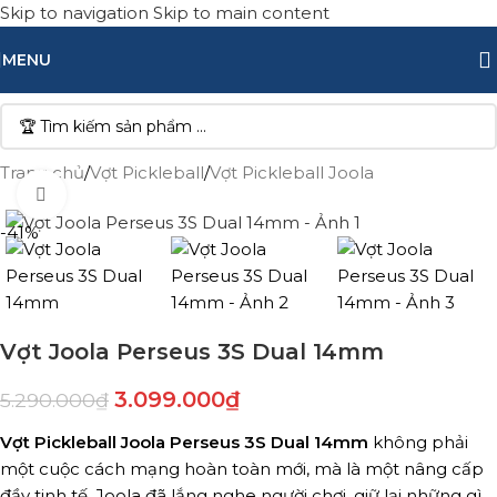
Skip to navigation
Skip to main content
MENU
Trang chủ
/
Vợt Pickleball
/
Vợt Pickleball Joola
Click to enlarge
-41%
Vợt Joola Perseus 3S Dual 14mm
3.099.000
₫
5.290.000
₫
Vợt Pickleball Joola Perseus 3S Dual 14mm
không phải
một cuộc cách mạng hoàn toàn mới, mà là một nâng cấp
đầy tinh tế. Joola đã lắng nghe người chơi, giữ lại những gì