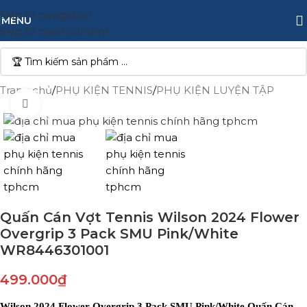
Skip to navigation
MENU
Skip to main content
Trang chủ
/
PHỤ KIỆN TENNIS
/
PHỤ KIỆN LUYỆN TẬP
Click to enlarge
Quấn Cán Vợt Tennis Wilson 2024 Flower
Overgrip 3 Pack SMU Pink/White
WR8446301001
499.000
₫
Wilson 2024 Flower Overgrip 3 Pack SMU Pink/White Quấn Cán