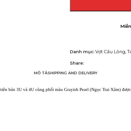
Miễn
Danh mục:
Vợt Cầu Lông
,
T
Share:
MÔ TẢ
SHIPPING AND DELIVERY
iên bản 3U và 4U cùng phối màu Grayish Pearl (Ngọc Trai Xám) được s