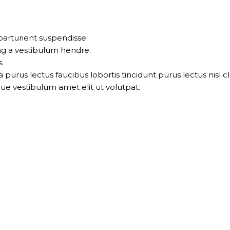
parturient suspendisse.
ng a vestibulum hendre.
.
 purus lectus faucibus lobortis tincidunt purus lectus nis
ue vestibulum amet elit ut volutpat.