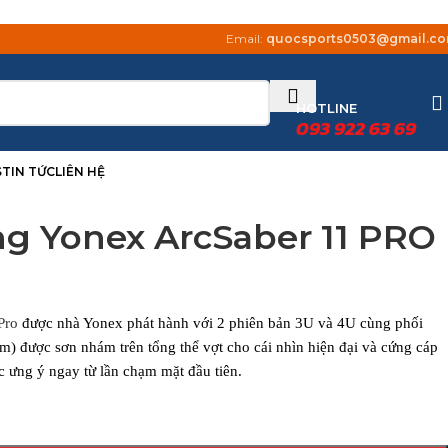
Email:
quocsports0503@gmail.c
HOTLINE
093 922 63 69
S
TIN TỨC
LIÊN HỆ
g Yonex ArcSaber 11 PRO
Pro
được nhà Yonex phát hành với 2 phiên bản 3U và 4U cùng phối
m) được sơn nhám trên tổng thể vợt cho cái nhìn hiện đại và cứng cáp
c ưng ý ngay từ lần chạm mặt đầu tiên.