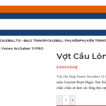
PICKLEBALL
TÚI – BALO TENNIS
PICKLEBALL- PHỤ KIỆN
PHỤ KIỆN TENNI
 Yonex ArcSaber 11 PRO
Vợt Cầu Lôn
5.099.000
₫
Vợt cầu lông Yonex Arcsaber 11 
màu Grayish Pearl (Ngọc Trai Xá
chắc chắn sẽ làm các lông thủ cự
-
+