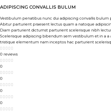
ADIPISCING CONVALLIS BULUM
Vestibulum penatibus nunc dui adipiscing convallis bulum 
Abitur parturient praesent lectus quam a natoque adipisci
Diam parturient dictumst parturient scelerisque nibh lectus
Scelerisque adipiscing bibendum sem vestibulum et in a a a
tristique elementum nam inceptos hac parturient scelerisq
0 reviews
0
0
0
0