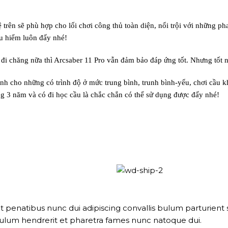
trên sẽ phù hợp cho lối chơi công thủ toàn diện, nổi trội với những p
êu hiểm luôn đấy nhé!
i chăng nữa thì Arcsaber 11 Pro vẫn đảm bảo đáp ứng tốt. Nhưng tốt nhấ
nh cho những có trình độ ở mức trung bình, trunh bình-yếu, chơi cầu 
ng 3 năm và có đi học cầu là chắc chắn có thể sử dụng được đấy nhé!
natibus nunc dui adipiscing convallis bulum parturient su
bulum hendrerit et pharetra fames nunc natoque dui.