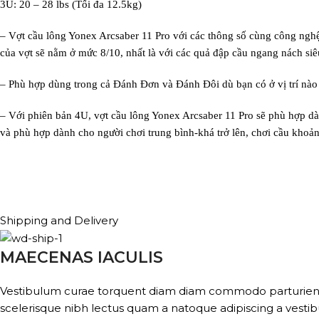
3U: 20 – 28 lbs (Tối đa 12.5kg)
– Vợt cầu lông Yonex Arcsaber 11 Pro với các thông số cùng công nghệ 
của vợt sẽ nằm ở mức 8/10, nhất là với các quả đập cầu ngang nách si
– Phù hợp dùng trong cả Đánh Đơn và Đánh Đôi dù bạn có ở vị trí nào đ
– Với phiên bản 4U, vợt cầu lông Yonex Arcsaber 11 Pro sẽ phù hợp dà
và phù hợp dành cho người chơi trung bình-khá trở lên, chơi cầu khoả
Shipping and Delivery
MAECENAS IACULIS
Vestibulum curae torquent diam diam commodo parturient pe
scelerisque nibh lectus quam a natoque adipiscing a vesti