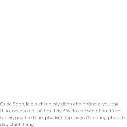
Giao hàng miễn phí
Miễn phí giao hàng cho hoá đơn trên 2.000.000đ
Hỗ trợ 24/7
Luôn sẵn sàng giải đáp và đồng hành cùng bạn mọi lúc,
mọi nơi.
Thanh toán trực tuyến
An toàn, nhanh chóng và bảo mật tuyệt đối.
Giao hàng nhanh
Đảm bảo đơn hàng đến tay bạn trong thời gian sớm nhất.
Quốc Sport là địa chỉ tin cậy dành cho những ai yêu thể
thao, nơi bạn có thể tìm thấy đầy đủ các sản phẩm từ vợt
tennis, giày thể thao, phụ kiện tập luyện đến trang phục thi
đấu chính hãng.