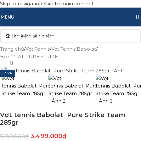
Skip to navigation
Skip to main content
MENU
Trang chủ
/
Vợt Tennis
/
Vợt Tennis Babolat
/
BABOLAT PURE STRIKE
Click to enlarge
-33%
Vợt tennis Babolat Pure Strike Team
285gr
3.499.000
₫
5.199.000
₫