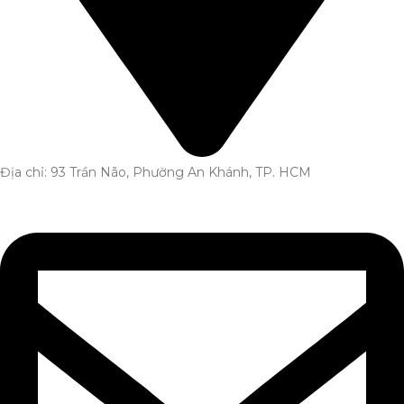
Địa chỉ: 93 Trần Não, Phường An Khánh, TP. HCM