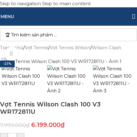
Skip to navigation
Skip to main content
MENU
Trang chủ
/
Vợt Tennis
/
Vợt Tennis Wilson
/
Wilson Clash
Click to enlarge
-23%
Vợt Tennis Wilson Clash 100 V3
WR172811U
6.199.000
₫
7.999.000
₫