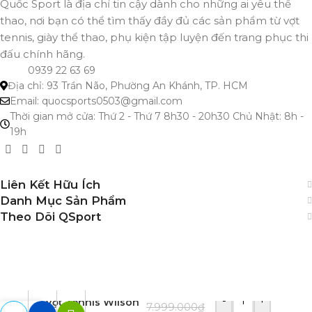
Quốc Sport là địa chỉ tin cậy dành cho những ai yêu thể
thao, nơi bạn có thể tìm thấy đầy đủ các sản phẩm từ vợt
tennis, giày thể thao, phụ kiện tập luyện đến trang phục thi
đấu chính hãng.
0939 22 63 69
Địa chỉ: 93 Trần Não, Phường An Khánh, TP. HCM
Email: quocsports0503@gmail.com
Thời gian mở cửa: Thứ 2 - Thứ 7 8h30 - 20h30 Chủ Nhật: 8h -
19h
Liên Kết Hữu Ích
Danh Mục Sản Phẩm
Theo Dõi QSport
-
+
Vợt Tennis Wilson
7.999.000
₫