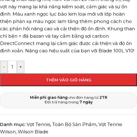
vợt này mang lại khả năng kiểm soát, cảm giác và sự ổn
định. Màu xanh ngọc lục bảo kim loại mới với lớp hoàn
thiện phản xạ màu ngọc lam tăng thêm phong cách cho
các phản hồi nâng cao và cải thiện độ ổn định. Khung than
chì bện + đá bazan và tay cầm bằng sợi carbon
DirectConnect mang lại cảm giác được cải thiện và độ ổn
định xoắn. Nâng cao hiệu suất của bạn với Blade 100L V10!
-
+
THÊM VÀO GIỎ HÀNG
Miễn phí giao hàng
cho đơn hàng từ
2TR
Đổi trả hàng trong
7 ngày
Danh mục:
Vợt Tennis
,
Toàn Bộ Sản Phẩm
,
Vợt Tennis
Wilson
,
Wilson Blade