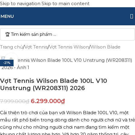
Skip to navigation
Skip to main content
MENU
Trang chủ
/
Vợt Tennis
/
Vợt Tennis Wilson
/
Wilson Blade
Click to enlarge
-21%
Vợt Tennis Wilson Blade 100L V10
Unstrung (WR208311) 2026
6.299.000
₫
7.999.000
₫
Cải thiện trò chơi của bạn với Wilson Blade 100L V10, một
mẫu rất phổ biến trong dòng dành cho người chơi nữ và trẻ
cũng như cho những người chơi nam đang tìm kiếm một
khung chất lượng nhẹ hơn. Với hơn 20 năm thống trị, cây