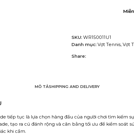
Miễn
SKU:
WR150011U1
Danh mục:
Vợt Tennis
,
Vợt 
Share:
MÔ TẢ
SHIPPING AND DELIVERY
U
de tiếp tục là lựa chọn hàng đầu của người chơi tìm kiếm sự
ade, tạo ra cú đánh rộng và cân bằng tối ưu để kiểm soát s
iác khi cầm.