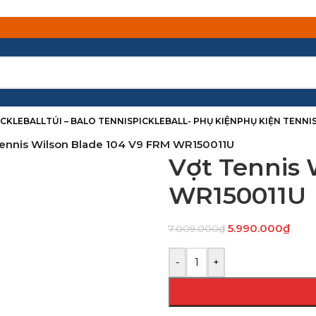
PICKLEBALL
TÚI – BALO TENNIS
PICKLEBALL- PHỤ KIỆN
PHỤ KIỆN TENNI
ennis Wilson Blade 104 V9 FRM WR150011U
Vợt Tennis 
WR150011U
5.990.000
₫
7.009.000
₫
-
+