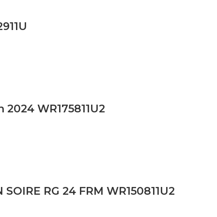
2911U
en 2024 WR175811U2
ON SOIRE RG 24 FRM WR150811U2