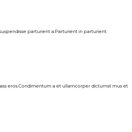
spendisse parturient a.Parturient in parturient
l class eros.Condimentum a et ullamcorper dictumst mus et