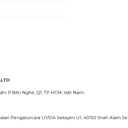
,LTD
Duẩn, P.Bến Nghé, Q1, TP HCM, Việt Nam.
, Jalan Pengaturcara U1/51A Seksyen U1, 40150 Shah Alam Se