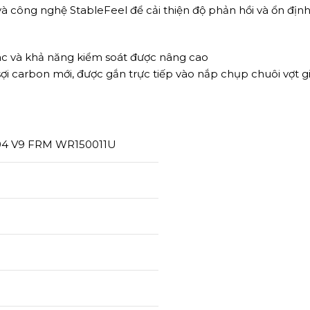
9 và công nghệ StableFeel để cải thiện độ phản hồi và ổn đ
iác và khả năng kiểm soát được nâng cao
ợi carbon mới, được gắn trực tiếp vào nắp chụp chuôi vợt
104 V9 FRM WR150011U