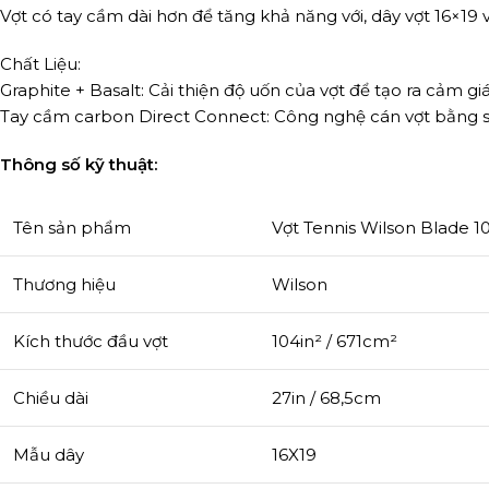
Vợt có tay cầm dài hơn để tăng khả năng với, dây vợt 16×1
Chất Liệu:
Graphite + Basalt: Cải thiện độ uốn của vợt để tạo ra cảm g
Tay cầm carbon Direct Connect: Công nghệ cán vợt bằng s
Thông số kỹ thuật:
Tên sản phẩm
Vợt Tennis Wilson Blade 
Thương hiệu
Wilson
Kích thước đầu vợt
104in² / 671cm²
Chiều dài
27in / 68,5cm
Mẫu dây
16X19