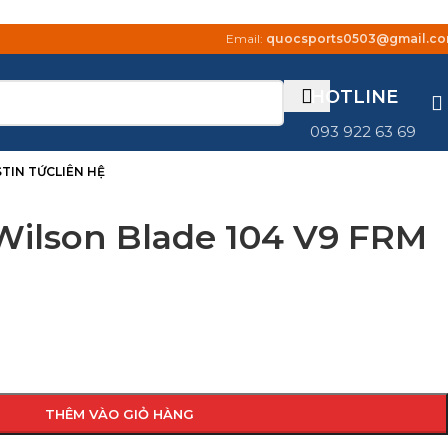
Email:
quocsports0503@gmail.c
HOTLINE
093 922 63 69
S
TIN TỨC
LIÊN HỆ
Wilson Blade 104 V9 FRM
THÊM VÀO GIỎ HÀNG