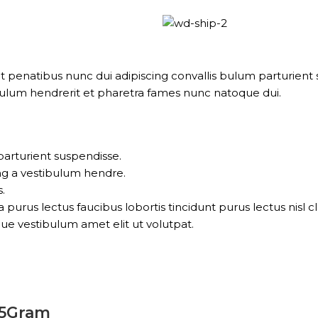
natibus nunc dui adipiscing convallis bulum parturient su
bulum hendrerit et pharetra fames nunc natoque dui.
parturient suspendisse.
ng a vestibulum hendre.
.
 purus lectus faucibus lobortis tincidunt purus lectus nis
ue vestibulum amet elit ut volutpat.
35Gram