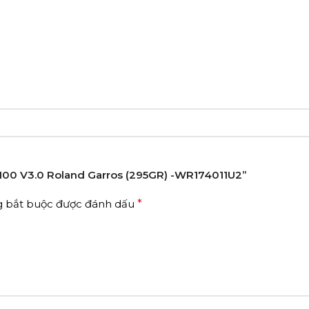
H 100 V3.0 Roland Garros (295GR) -WR174011U2”
g bắt buộc được đánh dấu
*