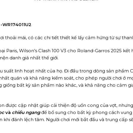
) -WR174011U2
hoải mái, có các chi tiết thiết kế lấy cảm hứng từ sự thanh
 Paris, Wilson’s Clash 100 V3 cho Roland-Garros 2025 kết h
nện danh giá nhất thế giới.
ệu suất linh hoạt nhất của họ. Đi đầu trong dòng sản phẩm C
h nhất quán và khả năng kiểm soát, cho phép người chơi ở mọ
 giống bất kỳ sản phẩm nào khác, và khả năng cho cảm giác 
bon được cập nhật giúp cải thiện độ uốn cong của vợt, nhưng
ọc
và
chiều ngang
để bổ sung cho bất kỳ phong cách vung 
 khi đánh lệch tâm. Người chơi mới bắt đầu và trung cấp s