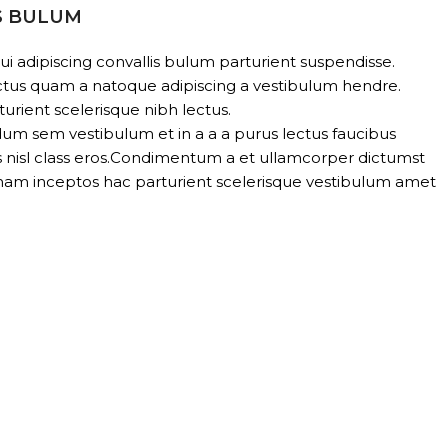
S BULUM
i adipiscing convallis bulum parturient suspendisse.
ectus quam a natoque adipiscing a vestibulum hendre.
urient scelerisque nibh lectus.
dum sem vestibulum et in a a a purus lectus faucibus
us nisl class eros.Condimentum a et ullamcorper dictumst
nam inceptos hac parturient scelerisque vestibulum amet