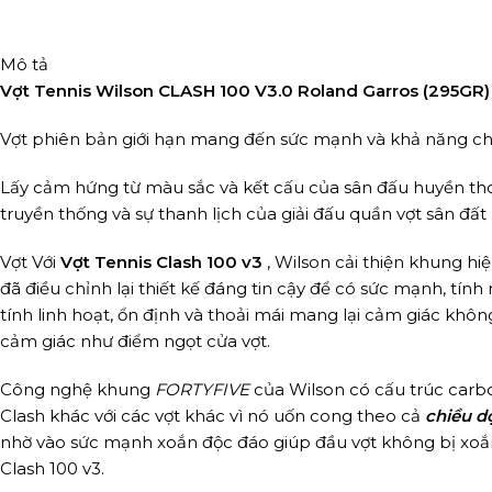
Mô tả
Vợt Tennis Wilson CLASH 100 V3.0 Roland Garros (295GR
Vợt phiên bản giới hạn mang đến sức mạnh và khả năng chơi t
Lấy cảm hứng từ màu sắc và kết cấu của sân đấu huyền thoại
truyền thống và sự thanh lịch của giải đấu quần vợt sân đất 
Vợt Với
Vợt Tennis Clash 100 v3
, Wilson cải thiện khung hi
đã điều chỉnh lại thiết kế đáng tin cậy để có sức mạnh, tín
tính linh hoạt, ổn định và thoải mái mang lại cảm giác không
cảm giác như điểm ngọt cửa vợt.
Công nghệ khung
FORTYFIVE
của Wilson có cấu trúc car
Clash khác với các vợt khác vì nó uốn cong theo cả
chiều d
nhờ vào sức mạnh xoắn độc đáo giúp đầu vợt không bị xoắn
Clash 100 v3.