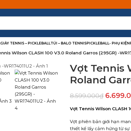
L
GIÀY TENNIS – PICKLEBALL
TÚI – BALO TENNIS
PICKLEBALL- PHỤ KIỆN
Tennis Wilson CLASH 100 V3.0 Roland Garros (295GR) -WR
Vợt Tennis
Roland Garr
6.699.
8.599.000
₫
Vợt Tennis Wilson CLASH 
Vợt phiên bản giới hạn mang
thiết kế lấy cảm hứng từ sự