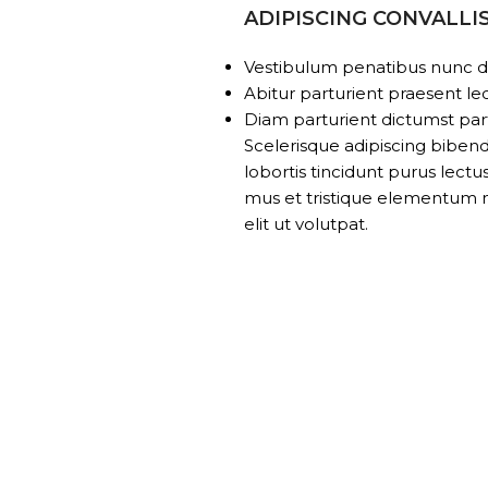
ADIPISCING CONVALLI
Vestibulum penatibus nunc du
Abitur parturient praesent l
Diam parturient dictumst part
Scelerisque adipiscing biben
lobortis tincidunt purus lect
mus et tristique elementum 
elit ut volutpat.