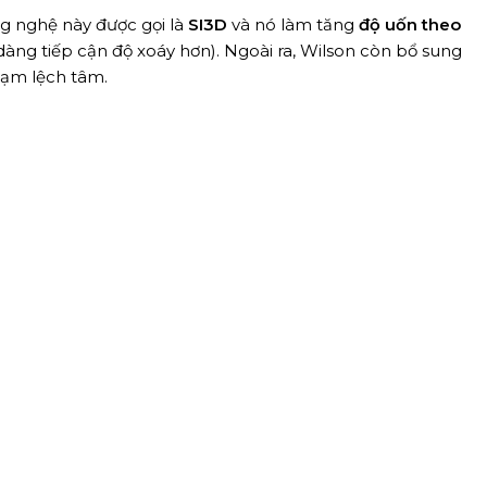
ng nghệ này được gọi là
SI3D
và nó làm tăng
độ uốn theo
dàng tiếp cận độ xoáy hơn). Ngoài ra, Wilson còn bổ sung
chạm lệch tâm.