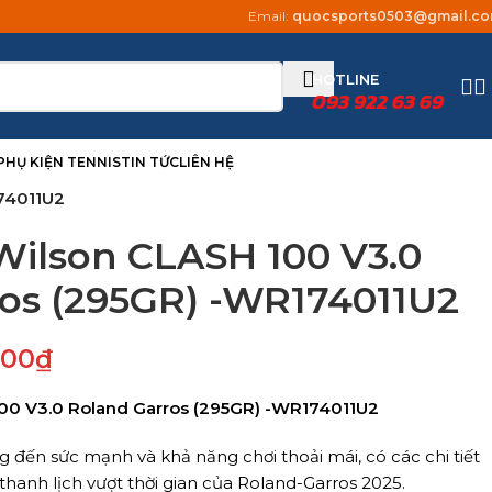
Email:
quocsports0503@gmail.c
HOTLINE
093 922 63 69
PHỤ KIỆN TENNIS
TIN TỨC
LIÊN HỆ
174011U2
 Wilson CLASH 100 V3.0
os (295GR) -WR174011U2
000
₫
100 V3.0 Roland Garros (295GR) -WR174011U2
 đến sức mạnh và khả năng chơi thoải mái, có các chi tiết
 thanh lịch vượt thời gian của Roland-Garros 2025.