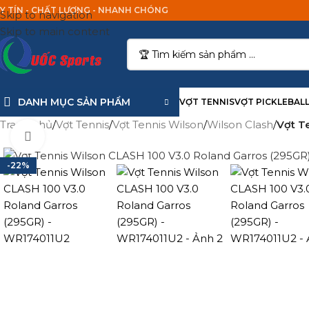
Y TÍN - CHẤT LƯỢNG - NHANH CHÓNG
Skip to navigation
Skip to main content
DANH MỤC SẢN PHẨM
VỢT TENNIS
VỢT PICKLEBAL
Trang chủ
/
Vợt Tennis
/
Vợt Tennis Wilson
/
Wilson Clash
/
Vợt 
Click to enlarge
-22%