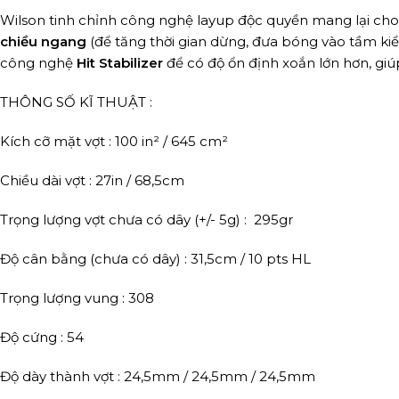
Wilson tinh chỉnh công nghệ layup độc quyền mang lại cho
chiều ngang
(để tăng thời gian dừng, đưa bóng vào tầm ki
công nghệ
Hit Stabilizer
để có độ ổn định xoắn lớn hơn, giúp
THÔNG SỐ KĨ THUẬT :
Kích cỡ mặt vợt : 100 in² / 645 cm²
Chiều dài vợt : 27in / 68,5cm
Trọng lượng vợt chưa có dây (+/- 5g) : 295gr
Độ cân bằng (chưa có dây) : 31,5cm / 10 pts HL
Trọng lượng vung : 308
Độ cứng : 54
Độ dày thành vợt : 24,5mm / 24,5mm / 24,5mm