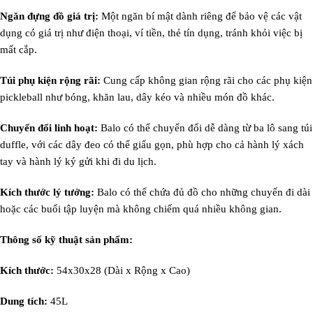
Ngăn đựng đồ giá trị:
Một ngăn bí mật dành riêng để bảo vệ các vật
dụng có giá trị như điện thoại, ví tiền, thẻ tín dụng, tránh khỏi việc bị
mất cắp.
Túi phụ kiện rộng rãi:
Cung cấp không gian rộng rãi cho các phụ kiện
pickleball như bóng, khăn lau, dây kéo và nhiều món đồ khác.
Chuyển đổi linh hoạt:
Balo có thể chuyển đổi dễ dàng từ ba lô sang túi
duffle, với các dây đeo có thể giấu gọn, phù hợp cho cả hành lý xách
tay và hành lý ký gửi khi đi du lịch.
Kích thước lý tưởng:
Balo có thể chứa đủ đồ cho những chuyến đi dài
hoặc các buổi tập luyện mà không chiếm quá nhiều không gian.
Thông số kỹ thuật sản phẩm:
Kích thước:
54x30x28 (Dài x Rộng x Cao)
Dung tích:
45L