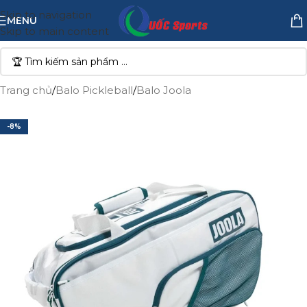
Skip to navigation
MENU
Skip to main content
Trang chủ
/
Balo Pickleball
/
Balo Joola
-8%