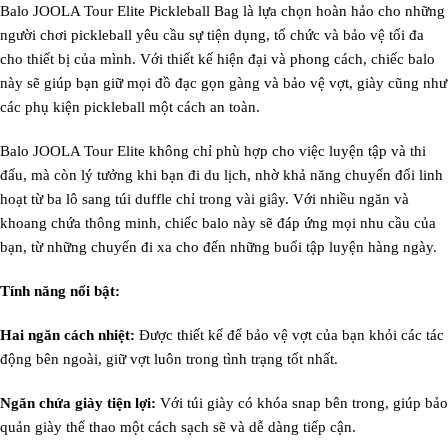
Balo JOOLA Tour Elite Pickleball Bag là lựa chọn hoàn hảo cho những
người chơi pickleball yêu cầu sự tiện dụng, tổ chức và bảo vệ tối đa
cho thiết bị của mình. Với thiết kế hiện đại và phong cách, chiếc balo
này sẽ giúp bạn giữ mọi đồ đạc gọn gàng và bảo vệ vợt, giày cũng như
các phụ kiện pickleball một cách an toàn.
Balo JOOLA Tour Elite không chỉ phù hợp cho việc luyện tập và thi
đấu, mà còn lý tưởng khi bạn đi du lịch, nhờ khả năng chuyển đổi linh
hoạt từ ba lô sang túi duffle chỉ trong vài giây. Với nhiều ngăn và
khoang chứa thông minh, chiếc balo này sẽ đáp ứng mọi nhu cầu của
bạn, từ những chuyến đi xa cho đến những buổi tập luyện hàng ngày.
Tính năng nổi bật:
Hai ngăn cách nhiệt:
Được thiết kế để bảo vệ vợt của bạn khỏi các tác
động bên ngoài, giữ vợt luôn trong tình trạng tốt nhất.
Ngăn chứa giày tiện lợi:
Với túi giày có khóa snap bên trong, giúp bảo
quản giày thể thao một cách sạch sẽ và dễ dàng tiếp cận.