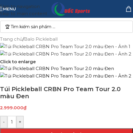
Skip to navigation
MENU
Skip to main content
Trang chủ
/
Balo Pickleball
Click to enlarge
Túi Pickleball CRBN Pro Team Tour 2.0
màu Đen
2.999.000
₫
-
+