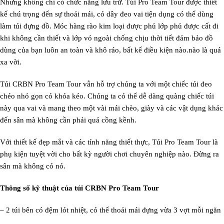
Nhưng không chỉ có chức năng lưu trữ. Túi Pro Team Tour được thiết
kế chú trọng đến sự thoải mái, có dây đeo vai tiện dụng có thể dùng
làm túi đựng đồ. Móc hàng rào kim loại được phủ lớp phủ được cất đi
khi không cần thiết và lớp vỏ ngoài chống chịu thời tiết đảm bảo đồ
dùng của bạn luôn an toàn và khô ráo, bất kể điều kiện nào.nào là quá
xa vời.
Túi CRBN Pro Team Tour vẫn hỗ trợ chúng ta với một chiếc túi đeo
chéo nhỏ gọn có khóa kéo. Chúng ta có thể dễ dàng quàng chiếc túi
này qua vai và mang theo một vài mái chèo, giày và các vật dụng khác
đến sân mà không cần phải quá cồng kềnh.
Với thiết kế đẹp mắt và các tính năng thiết thực, Túi Pro Team Tour là
phụ kiện tuyệt vời cho bất kỳ người chơi chuyên nghiệp nào. Đừng ra
sân mà không có nó.
Thông số kỹ thuật của túi CRBN Pro Team Tour
– 2 túi bên có đệm lót nhiệt, có thể thoải mái đựng vừa 3 vợt mỗi ngăn