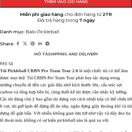
THÊM VÀO GIỎ HÀNG
Miễn phí giao hàng
cho đơn hàng từ
2TR
Đổi trả hàng trong
7 ngày
Danh mục:
Balo Pickleball
Share:
MÔ TẢ
SHIPPING AND DELIVERY
Mô tả
Túi Pickleball CRBN Pro Team Tour 2.0
là một chiếc túi có thể làm
được mọi thứ. Túi CRBN Pro Team Tour phát huy tác dụng trong
những chuyến đi đến các giải đấu nhờ kích thước lớn, cấu trúc sợi
carbon và tổng hợp bền bỉ, cùng thiết kế túi được cân nhắc kỹ lưỡng.
Các túi đáng chú ý bao gồm túi đựng vợt cách nhiệt kép có thể chứa tới
6 vợt, túi giữ lạnh để đựng đồ ăn nhẹ, ngăn đựng giày thoáng khí và túi
đựng đồ giặt bẩn. Với nhiều không gian lưu trữ như vậy và dây đeo ba
lô thoải mái, không có sự kiện pickleball nào là quá xa vời.