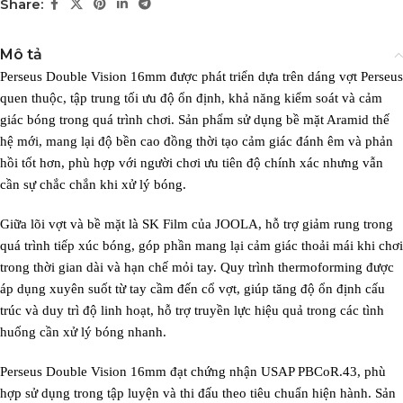
Share:
Mô tả
Perseus Double Vision 16mm được phát triển dựa trên dáng vợt Perseus
quen thuộc, tập trung tối ưu độ ổn định, khả năng kiểm soát và cảm
giác bóng trong quá trình chơi. Sản phẩm sử dụng bề mặt Aramid thế
hệ mới, mang lại độ bền cao đồng thời tạo cảm giác đánh êm và phản
hồi tốt hơn, phù hợp với người chơi ưu tiên độ chính xác nhưng vẫn
cần sự chắc chắn khi xử lý bóng.
Giữa lõi vợt và bề mặt là SK Film của JOOLA, hỗ trợ giảm rung trong
quá trình tiếp xúc bóng, góp phần mang lại cảm giác thoải mái khi chơi
trong thời gian dài và hạn chế mỏi tay. Quy trình thermoforming được
áp dụng xuyên suốt từ tay cầm đến cổ vợt, giúp tăng độ ổn định cấu
trúc và duy trì độ linh hoạt, hỗ trợ truyền lực hiệu quả trong các tình
huống cần xử lý bóng nhanh.
Perseus Double Vision 16mm đạt chứng nhận USAP PBCoR.43, phù
hợp sử dụng trong tập luyện và thi đấu theo tiêu chuẩn hiện hành. Sản