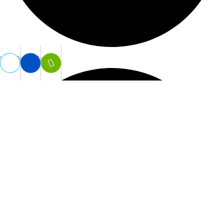
Vợt PickeBall