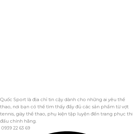
Giao hàng miễn phí
Miễn phí giao hàng cho hoá đơn trên 2.000.000đ
Hỗ trợ 24/7
Luôn sẵn sàng giải đáp và đồng hành cùng bạn mọi lúc,
mọi nơi.
Thanh toán trực tuyến
An toàn, nhanh chóng và bảo mật tuyệt đối.
Giao hàng nhanh
Đảm bảo đơn hàng đến tay bạn trong thời gian sớm nhất.
Quốc Sport là địa chỉ tin cậy dành cho những ai yêu thể
thao, nơi bạn có thể tìm thấy đầy đủ các sản phẩm từ vợt
tennis, giày thể thao, phụ kiện tập luyện đến trang phục thi
đấu chính hãng.
0939 22 63 69