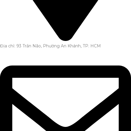
Địa chỉ: 93 Trần Não, Phường An Khánh, TP. HCM