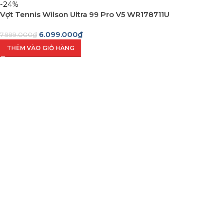
-24%
Vợt Tennis Wilson Ultra 99 Pro V5 WR178711U
6.099.000
₫
7.999.000
₫
THÊM VÀO GIỎ HÀNG